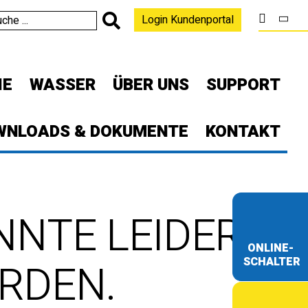
Login Kundenportal
IE
WASSER
ÜBER UNS
SUPPORT
WNLOADS & DOKUMENTE
KONTAKT
NNTE LEIDER
ONLINE-
SCHALTER
RDEN.