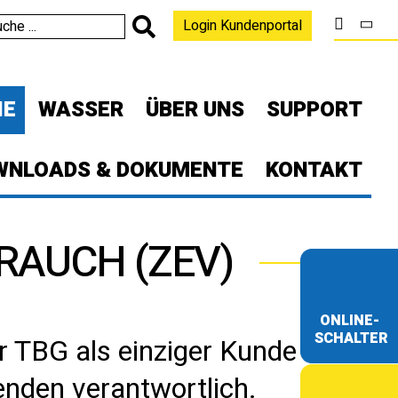
Login Kundenportal
IE
WASSER
ÜBER UNS
SUPPORT
WNLOADS & DOKUMENTE
KONTAKT
AUCH (ZEV)
ONLINE-
SCHALTER
r TBG als einziger Kunde
enden verantwortlich.